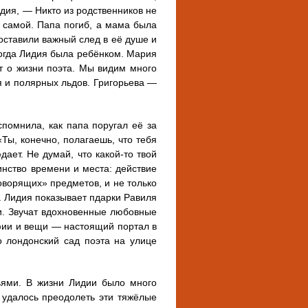
идия, — Никто из родственников не
 самой. Папа погиб, а мама была
оставили важный след в её душе и
когда Лидия была ребёнком. Мария
т о жизни поэта. Мы видим много
я и полярных льдов. Григорьева —
помнила, как папа поругал её за
Ты, конечно, полагаешь, что тебя
дает. Не думай, что какой-то твой
нство времени и места: действие
оворящих» предметов, и не только
. Лидия показывает пдарки Равиля
и. Звучат вдохновенные любовные
фии и вещи — настоящий портал в
о лондонский сад поэта на улице
зьями. В жизни Лидии было много
 удалось преодолеть эти тяжёлые