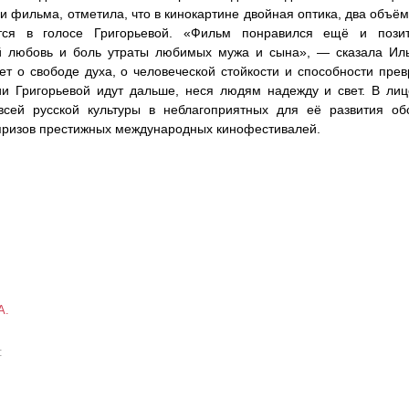
и фильма, отметила, что в кинокартине двойная оптика, два объё
тся в голосе Григорьевой. «Фильм понравился ещё и позит
й любовь и боль утраты любимых мужа и сына», — сказала Ил
ет о свободе духа, о человеческой стойкости и способности пре
ии Григорьевой идут дальше, неся людям надежду и свет. В ли
всей русской культуры в неблагоприятных для её развития об
призов престижных международных кинофестивалей.
А.
а: