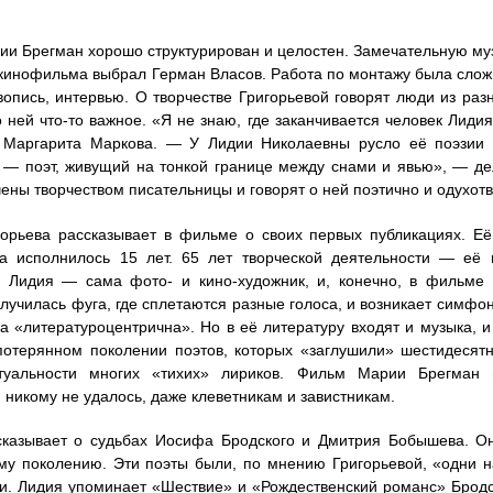
и Брегман хорошо структурирован и целостен. Замечательную му
кинофильма выбрал Герман Власов. Работа по монтажу была сложн
вопись, интервью. О творчестве Григорьевой говорят люди из раз
 ней что-то важное. «Я не знаю, где заканчивается человек Лидия
 Маргарита Маркова. — У Лидии Николаевны русло её поэзии 
 — поэт, живущий на тонкой границе между снами и явью», — д
ены творчеством писательницы и говорят о ней поэтично и одухот
орьева рассказывает в фильме о своих первых публикациях. Её
ва исполнилось 15 лет. 65 лет творческой деятельности — её 
т. Лидия — сама фото- и кино-художник, и, конечно, в фильме
лучилась фуга, где сплетаются разные голоса, и возникает симфон
на «литературоцентрична». Но в её литературу входят и музыка, и
потерянном поколении поэтов, которых «заглушили» шестидесятн
туальности многих «тихих» лириков. Фильм Марии Брегман п
: никому не удалось, даже клеветникам и завистникам.
сказывает о судьбах Иосифа Бродского и Дмитрия Бобышева. О
му поколению. Эти поэты были, по мнению Григорьевой, «одни на
и. Лидия упоминает «Шествие» и «Рождественский романс» Бродск