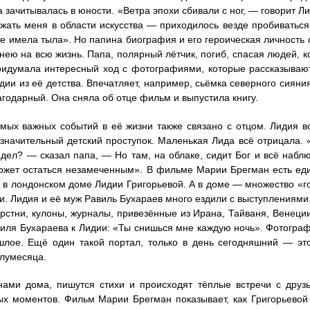
а зачитывалась в юности. «Ветра эпохи сбивали с ног, — говорит Л
жать меня в области искусства — приходилось везде пробиваться
не имела тыла». Но папина биография и его героическая личность 
 нею на всю жизнь. Папа, полярный лётчик, погиб, спасая людей, 
идумала интересный ход с фотографиями, которые рассказываю
дии из её детства. Впечатляет, например, сьёмка северного сияни
агодарный. Она сняла об отце фильм и выпустила книгу.
мых важных событий в её жизни также связано с отцом. Лидия вс
езначительный детский проступок. Маленькая Лида всё отрицала. «
идел? — сказал папа, — Но там, на облаке, сидит Бог и всё наблю
ожет остаться незамеченным». В фильме Марии Брегман есть еди
 в лондонском доме Лидии Григорьевой. А в доме — множество «г
. Лидия и её муж Равиль Бухараев много ездили с выступлениями
рстни, кулоны, журналы, привезённые из Ирана, Тайваня, Венеци
иля Бухараева к Лидии: «Ты снишься мне каждую ночь». Фотогра
лое. Ещё один такой портал, только в день сегодняшний — эт
лумесяца.
нами дома, пишутся стихи и происходят тёплые встречи с дру
х моментов. Фильм Марии Брегман показывает, как Григорьевой