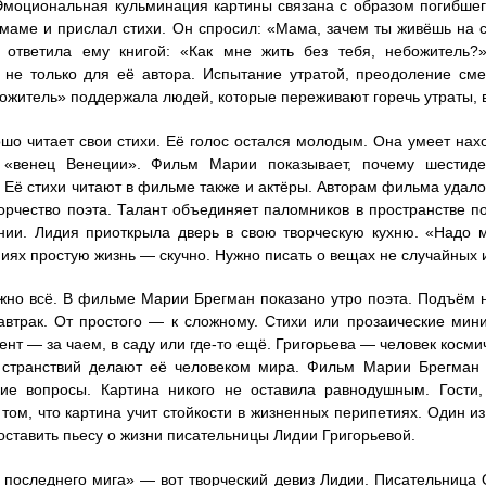
моциональная кульминация картины связана с образом погибше
маме и прислал стихи. Он спросил: «Мама, зачем ты живёшь на с
а ответила ему книгой: «Как мне жить без тебя, небожитель?
 не только для её автора. Испытание утратой, преодоление см
ожитель» поддержала людей, которые переживают горечь утраты, 
шо читает свои стихи. Её голос остался молодым. Она умеет нах
 «венец Венеции». Фильм Марии показывает, почему шестиде
. Её стихи читают в фильме также и актёры. Авторам фильма удало
орчество поэта. Талант объединяет паломников в пространстве по
нии. Лидия приоткрыла дверь в свою творческую кухню. «Надо 
иях простую жизнь — скучно. Нужно писать о вещах не случайных 
жно всё. В фильме Марии Брегман показано утро поэта. Подъём н
втрак. От простого — к сложному. Стихи или прозаические мини
нт — за чаем, в саду или где-то ещё. Григорьева — человек косми
 странствий делают её человеком мира. Фильм Марии Брегман
ие вопросы. Картина никого не оставила равнодушным. Гости,
 том, что картина учит стойкости в жизненных перипетиях. Один 
оставить пьесу о жизни писательницы Лидии Григорьевой.
 последнего мига» — вот творческий девиз Лидии. Писательница 