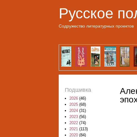
Русское по
Содружество литературных проектов
Але
Подшивка
эпо
2026
(46)
2025
(68)
2024
(31)
2023
(56)
2022
(74)
2021
(113)
2020
(84)