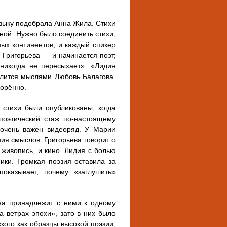
зыку подобрала Анна Жила. Стихи
ой. Нужно было соединить стихи,
ных континентов, и каждый спикер
 Григорьева — и начинается поэт,
никогда не пересыхает». «Лидия
елится мыслями Любовь Балагова.
ворённо.
 стихи были опубликованы, когда
поэтический стаж по-настоящему
 очень важен видеоряд. У Марии
ия смыслов. Григорьева говорит о
 живопись, и кино. Лидия с болью
ики. Громкая поэзия оставила за
оказывает, почему «заглушить»
на принадлежит с ними к одному
 ветрах эпохи», зато в них было
ого как образцы высокой поэзии,