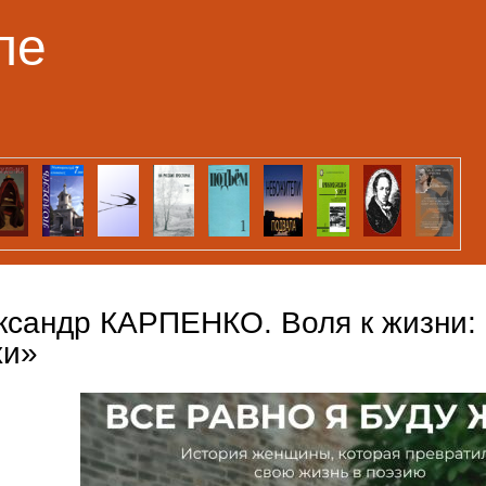
Перейти к основному
ле
содержанию
ксандр КАРПЕНКО. Воля к жизни: 
хи»