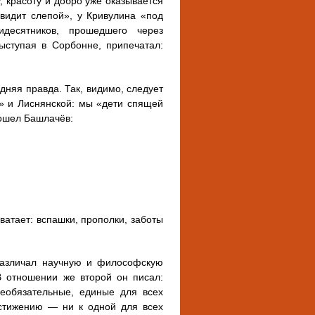
, красоту и добро уже оказывается
видит слепой», у Кривулина «под
десятников, прошедшего через
ыступая в Сорбонне, припечатал:
дняя правда. Так, видимо, следует
» и Лиснянской: мы «дети спящей
дошел Башлачёв:
ватает: вспашки, прополки, заботы
 различал научную и философскую
В отношении же второй он писал:
обязательные, единые для всех
стижению — ни к одной для всех