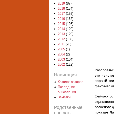
2019
(87)
2018
(154)
2017
(155)
2016
(162)
2015
(108)
2014
(120)
2013
(129)
2012
(130)
2011
(26)
2005
(1)
2004
(2)
2003
(104)
2002
(122)
Разобратьс
Навигация
это неисто
первый па
Каталог авторов
фактически
Последние
обновления
Сейчас-то,
Заметки
единствен
Родственные
богословск
проекты:
показал Ла