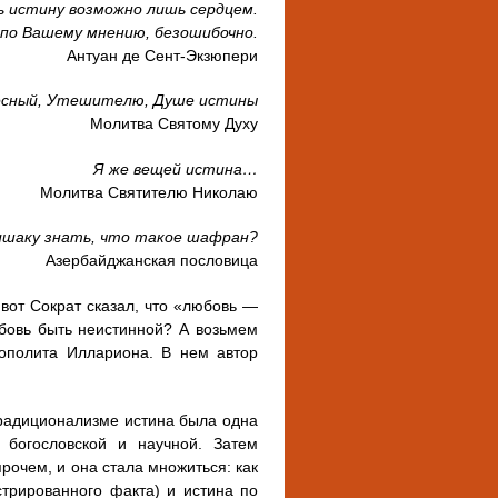
 истину возможно лишь сердцем.
 по Вашему мнению, безошибочно.
Антуан де Сент-Экзюпери
есный, Утешителю, Душе истины
Молитва Святому Духу
Я же вещей истина…
Молитва Святителю Николаю
ишаку знать, что такое шафран?
Азербайджанская пословица
 вот Сократ сказал, что «любовь —
юбовь быть неистинной? А возьмем
рополита Иллариона. В нем автор
 традиционализме истина была одна
 богословской и научной. Затем
прочем, и она стала множиться: как
стрированного факта) и истина по