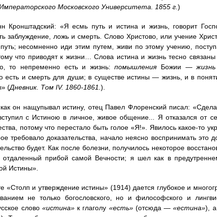
Императорского Московского Университета.
1855 г
.
)
н Кронштадский: «Я есмь путь и истина и жизнь, говорит Госп
ть заблуждение, ложь и смерть. Слово Христово, или учение Христ
путь; несомненно иди этим путем, живи по этому учению, поступ
тому что приводят к жизни… Слова истина и жизнь тесно связан
но, то непременно есть и жизнь:
помышления
Божии —
жизнь
 есть и смерть для души; в существе истины — жизнь, и в понят
» (
Дневник. Том IV. 1860-1861.
).
как он нащупывал истину, отец Павел Флоренский писал: «Сдела
вступил с Истиною в личное, живое общение... Я отказался от 
ества, потому что перестало быть голое «Я!». Явилось какое-то у
рое требовало доказательства, начало неясно воспринимать это док
тельство будет. Как после болезни, получилось некоторое восста
и отдаленный прибой самой Вечности; я шел как в предутренн
ой Истины».
те «Столп и утверждение истины» (1914) дается глубокое и много
ованием не только богословского, но и философского и лингви
усское слово
«истина»
к глаголу
«есть»
(отсюда —
«естина»
), 