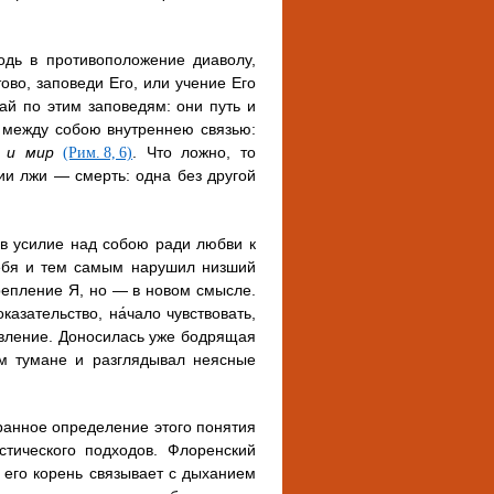
одь в противоположение диаволу,
ово, заповеди Его, или учение Его
ай по этим заповедям: они путь и
ы между собою внутреннею связью:
 и мир
. Что ложно, то
(Рим. 8, 6)
ии лжи — смерть: одна без другой
в усилие над собою ради любви к
себя и тем самым нарушил низший
крепление Я, но — в новом смысле.
азательство, на́чало чувствовать,
новление. Доносилась уже бодрящая
ем тумане и разглядывал неясные
гранное определение этого понятия
стического подходов. Флоренский
а его корень связывает с дыханием