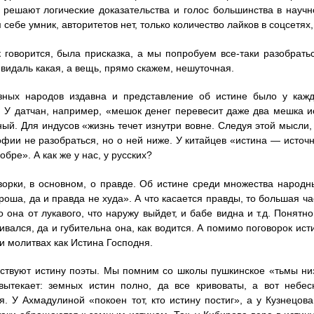
т решают логические доказательства и голос большинства в научн
себе умник, авторитетов нет, только количество лайков в соцсетях,
ак говорится, была присказка, а мы попробуем все-таки разобрат
евидаль какая, а вещь, прямо скажем, нешуточная.
азных народов издавна и представление об истине было у кажд
. У датчан, например, «мешок денег перевесит даже два мешка и
ый. Для индусов «жизнь течет изнутри вовне. Следуя этой мысли,
фии не разобраться, но о ней ниже. У китайцев «истина — источн
обре». А как же у нас, у русских?
орки, в основном, о правде. Об истине среди множества народн
роша, да и правда не худа». А что касается правды, то большая ча
то она от лукавого, что наружу выйдет, и бабе видна и т.д. Понятн
ивался, да и губительна она, как водится. А помимо поговорок ист
 и молитвах как Истина Господня.
ствуют истину поэты. Мы помним со школы пушкинское «тьмы низ
 вытекает: земных истин полно, да все кривоваты, а вот небе
я. У Ахмадулиной «покоен тот, кто истину постиг», а у Кузнецов