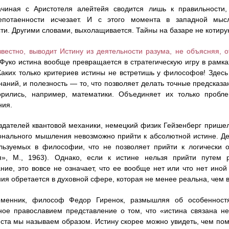
ачиная с Аристотеля алейтейя сводится лишь к правильности,
епотаенности исчезает. И с этого момента в западной мыс
ти. Другими словами, выхолащивается. Тайны на базаре не котиру
известно, выводит Истину из деятельности разума, не объясняя, 
Фуко истина вообще превращается в стратегическую игру в рамк
Каких только критериев истины не встретишь у философов! Здесь
наний, и полезность — то, что позволяет делать точные предсказа
орились, например, математики. Объединяет их только пробле
ния.
здателей квантовой механики, немецкий физик Гейзенберг пришел 
нального мышления невозможно прийти к абсолютной истине. Де
ользуемых в философии, что не позволяет прийти к логически
», М., 1963). Однако, если к истине нельзя прийти путем р
ние, это вовсе не означает, что ее вообще нет или что нет иной
ния обретается в духовной сфере, которая не менее реальна, чем 
менник, философ Федор Гиренок, размышляя об особенностях
ое православием представление о том, что «истина связана не
ста мы называем образом. Истину скорее можно увидеть, чем по