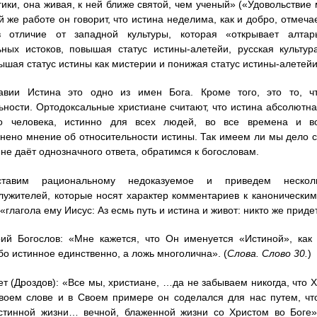
гики, она живая, к ней ближе святой, чем ученый» («Удовольстви
ой же работе он говорит, что истина неделима, как и добро, отмеч
 отличие от западной культуры, которая «открывает алта
ных истоков, повышая статус истины-алетейи, русская культура
ышая статус истины как мистерии и понижая статус истины-алетейи
авии Истина это одно из имен Бога. Кроме того, это то, ч
ьности. Ортодоксальные христиане считают, что истина абсолютна. 
о человека, истинно для всех людей, во все времена и во
нено мнение об относительности истины. Так имеем ли мы дело 
 не даёт однозначного ответа, обратимся к богословам.
оставим рациональному недоказуемое и приведем нескол
ужителей, которые носят характер комментариев к каноническим
«глагола ему Иисус: Аз есмь путь и истина и живот: никто же приде
рий Богослов: «Мне кажется, что Он именуется «Истиной», как
ибо истинное единственно, а ложь многолична». (
Слова. Слово 30.
)
ет (Дроздов): «Все мы, христиане, …да не забываем никогда, что Х
воем слове и в Своем примере он соделался для нас путем, что
истинной жизни… вечной, блаженной жизни со Христом во Боге»