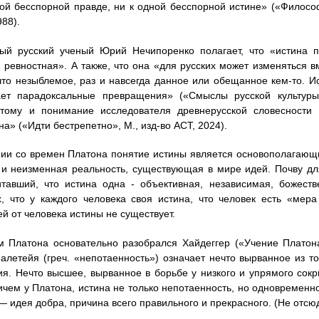
ой бесспорной правде, ни к одной бесспорной истине» («Филосо
988).
ый русский ученый Юрий Нечипоренко полагает, что «истина п
 ревностная». А также, что она «для русских может изменяться в
что незыблемое, раз и навсегда данное или обещанное кем-то. И
ает парадоксальные превращения» («Смыслы русской культуры»
этому и понимание исследователя древнерусской словесности
а» («Идти бестрепетно», М., изд-во АСТ, 2024).
и со времен Платона понятие истины является основополагающим
 и неизменная реальность, существующая в мире идей. Почву дл
итавший, что истина одна - объективная, независимая, божест
, что у каждого человека своя истина, что человек есть «мера
й от человека истины не существует.
 Платона основательно разобрался Хайдеггер («Учение Платона 
 алетейя (греч. «непотаенность») означает нечто вырванное из т
я. Нечто высшее, вырванное в борьбе у низкого и упрямого сокр
ичем у Платона, истина не только непотаенность, но одновременно
— идея добра, причина всего правильного и прекрасного. (Не отс