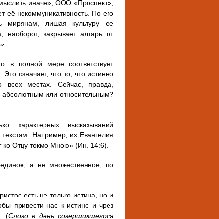
е мыслить иначе», ООО «Проспект»,
ает её некоммуникативность. По его
рь мирянам, лишая культуру ее
, наоборот, закрывает алтарь от
».
то в полной мере соответствует
Это означает, что то, что истинно
 всех местах. Сейчас, правда,
с абсолютным или относительным?
ько характерных высказываний
 текстам. Например, из Евангелия
т ко Отцу токмо Мною» (Ин. 14:6).
 единое, а не множественное, по
ристос есть не только истина, но и
бы привести нас к истине и чрез
. (
Слово в день совершившегося