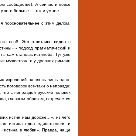
ом сообществе). А сейчас и вовсе
 у кого больше — тот и умнее.
ься поосновательнее с этим делом.
ого своё. Это отчетливо видно в
стины» - подход прагматический и
 ты сам станешь истиной». Тут уже
ик мужества», а у древних римлян
ых изречений нашлось лишь одно:
сть поговорок все-таки о неправде:
о, что с неправдой русский человек
ина, главным образом, встречается
ких истин нам дороже…», из чего
сная истина одна единственная и
а «истина в любви». Правда, чаще