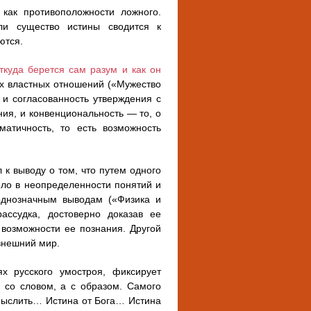
 как противоположности ложного.
ли существо истины сводится к
ются.
откуда берется сам разум и как он
ах властных отношений («Мужество
 и согласованность утверждения с
ния, и конвенциональность — то, о
матичность, то есть возможность
к выводу о том, что путем одного
ло в неопределенности понятий и
 однозначным выводам («Физика и
ассудка, достоверно доказав ее
 возможности ее познания. Другой
внешний мир.
 русского умостроя, фиксирует
 со словом, а с образом. Самого
мыслить… Истина от Бога… Истина