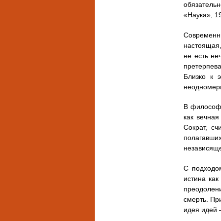
обязательн
«Наука», 1
Современн
настоящая,
не есть не
претерпев
Близко к 
неодномерн
В философи
как вечная
Сократ, сч
полагавших
независяще
С подходом
истина как
преодолени
смерть. Пр
идея идей 