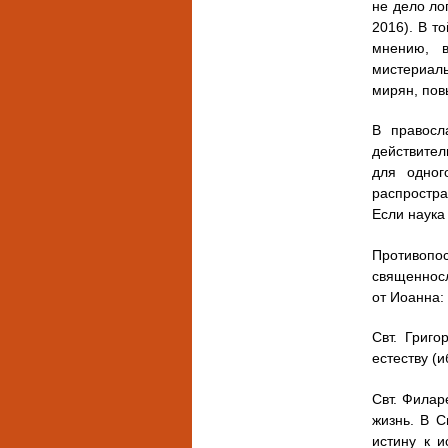
не дело ло
2016). В т
мнению, в
мистериаль
мирян, пов
В правосл
действител
для одног
распростра
Если наука
Противоп
священносл
от Иоанна: 
Свт. Григо
естеству (
Свт. Филар
жизнь. В С
истину к 