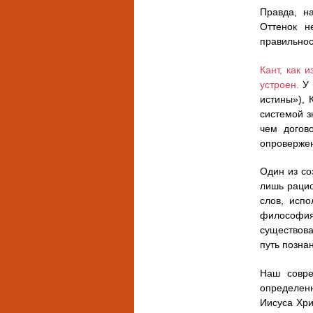
Правда, н
Оттенок н
правильнос
Кант, как 
устроен.
У 
истины»), 
системой з
чем догов
опроверже
Один из со
лишь рацио
слов, исп
философия
существова
путь позна
Наш совре
определенн
Иисуса Хри