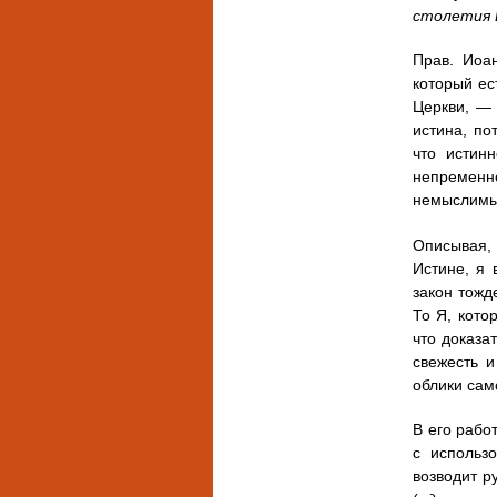
столетия 
Прав. Иоан
который ес
Церкви, — 
истина, по
что истин
непременно
немыслимы
Описывая, 
Истине, я 
закон тожд
То Я, кото
что доказа
свежесть 
облики сам
В его рабо
с использ
возводит р