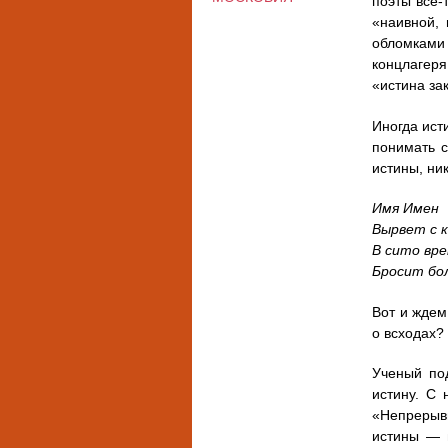
поэты все-
«наивной, 
обломками
концлагеря
«истина за
Иногда ист
понимать с
истины, ни
Имя Имен
Вырвет с к
В сито вр
Бросит бол
Вот и ждем
о всходах?
Ученый по
истину. С
«Непрерыв
истины — 