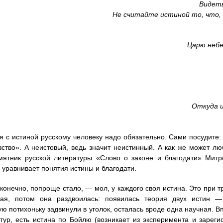
Видеть
Не считайте истиной то, что,
Царю неб
Откуда 
я с истиной русскому человеку надо обязательно. Сами посудите:
вство». А неистовый, ведь значит неистинный. А как же может л
мятник русской литературы «Слово о законе и благодати» Мит
 уравнивает понятия истины и благодати.
 конечно, попроще стало, — мол, у каждого своя истина. Это при
ная, потом она раздвоилась: появилась теория двух истин —
ую потихоньку задвинули в уголок, осталась вроде одна научная. В
тур, есть истина по Бойлю (возникает из эксперимента и зареги