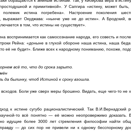
таки обращаются к земным истинам. Так, у Кибирова вера в истину
простодушной и примитивной». У Сапгира «истину, может быть, 
 полемик истина погребена». Настроение поколения шести
, выражает Окуджава: «нынче уже не до истин». А Бродский, в
ключается в том, что истины не существует».
ина воспринимается как самосознание народа, его совесть и после
троки Рейна: «доныне в глухой обороне наша истина, наша беда
кто её не будит». Ближе всех к народному пониманию, похоже, по
орнем всё то, что до срока зарыто.
емён
ь да былинку, чтоб Истиной к сроку взошла.
 всходов. Боли уже сверх меры брошено. Видать, еще чего-то не х
дход к истине сугубо рационалистический. Так В.И.Вернадский
 научной-то всё понятно — её можно неопровержимо доказать. 
но идущие более 3000 лет стремления философии найти обще
правду — до сих пор не привели ни к одному бесспорному до