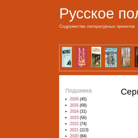
Русское по
Содружество литературных проектов
Сер
Подшивка
2026
(45)
2025
(68)
2024
(31)
2023
(56)
2022
(74)
2021
(113)
2020
(84)