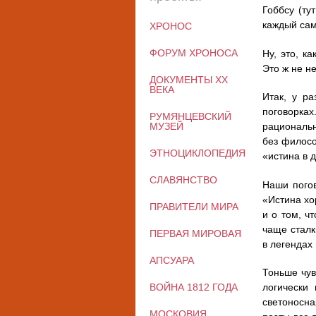
Гоббсу (ту
каждый сам 
ХРОНОС
ФОРУМ ХРОНОСА
Ну, это, к
Это ж не н
ДОКУМЕНТЫ XX
ВЕКА
Итак, у р
поговорках
РУМЯНЦЕВСКИЙ
МУЗЕЙ
рациональн
без филосо
ЭТНОЦИКЛОПЕДИЯ
«истина в д
СЛАВЯНСТВО
Наши погов
«Истина хо
ПРАВИТЕЛИ МИРА
и о том, ч
чаще сталк
ПЕРВАЯ МИРОВАЯ
в легендах
АПСУАРА
Тоньше чув
ВОЙНА 1812 ГОДА
логически
светоносна
МОСКОВИЯ