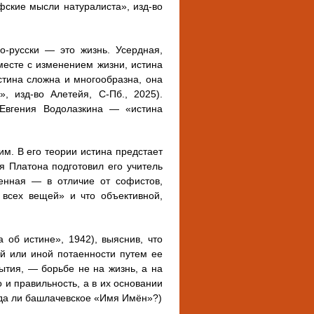
фские мысли натуралиста», изд-во
о-русски — это жизнь. Усердная,
месте с изменением жизни, истина
стина сложна и многообразна, она
, изд-во Алетейя, С-Пб., 2025).
 Евгения Водолазкина — «истина
. В его теории истина предстает
я Платона подготовил его учитель
венная — в отличие от софистов,
 всех вещей» и что объективной,
об истине», 1942), выяснив, что
ой или иной потаенности путем ее
ытия, — борьбе не на жизнь, а на
 и правильность, а в их основании
юда ли башлачевское «Имя Имён»?)