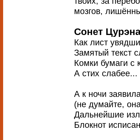
твоих, за переб
мозгов, лишённ
Сонет Цурэн
Как лист увядш
Замятый текст с
Комки бумаги с 
А стих слабее..
А к ночи заявил
(не думайте, она
Дальнейшие из
Блокнот исписа