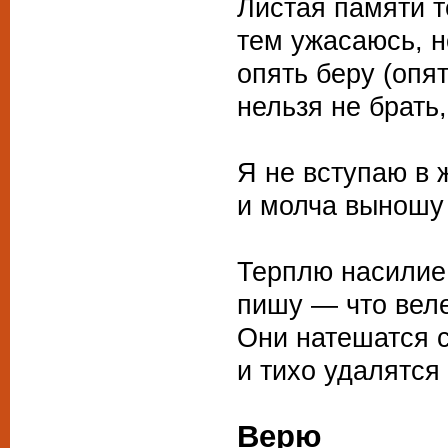
Листая памяти т
тем ужасаюсь, н
опять беру (опя
нельзя не брать,
Я не вступаю в 
и молча выношу
Терплю насилие
пишу — что вел
Они натешатся 
и тихо удалятся
Верю