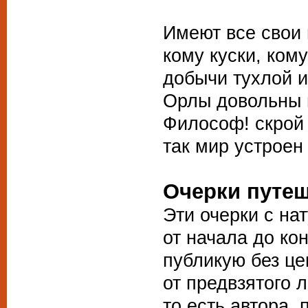
Имеют все свои 
кому куски, ком
добычи тухлой и
Орлы довольны и
Философ! скрой 
так мир устроен
Очерки путе
Эти очерки с на
от начала до ко
публикую без ц
от предвзятого л
то есть автора,