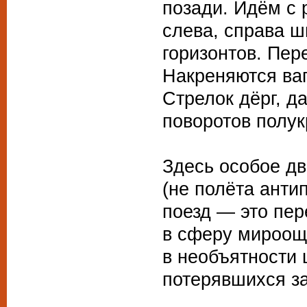
позади. Идём с
слева, справа ш
горизонтов. Пер
Накреняются ва
Стрелок дёрг, да
поворотов полукр
Здесь особое д
(не полёта антип
поезд — это пер
в сферу мироощ
в необъятности
потерявшихся за