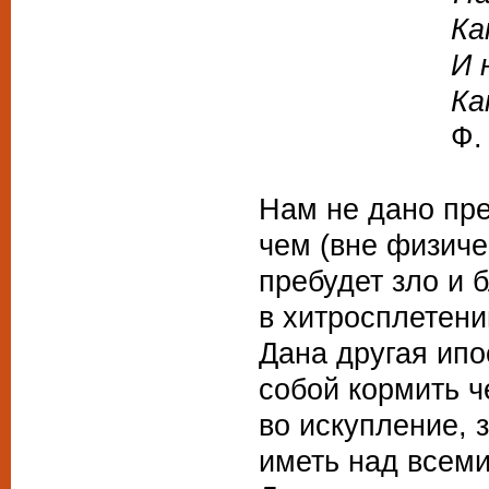
Как слово 
И нам соч
Как нам да
Ф.
Нам не дано пре
чем (вне физиче
пребудет зло и 
в хитросплетени
Дана другая ип
собой кормить 
во искупление, 
иметь над всеми