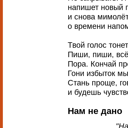
напишет новый 
и снова мимолё
о времени напом
Твой голос тоне
Пиши, пиши, всё
Пора. Кончай пр
Гони избыток м
Стань проще, г
и будешь чувств
Нам не дано
"На