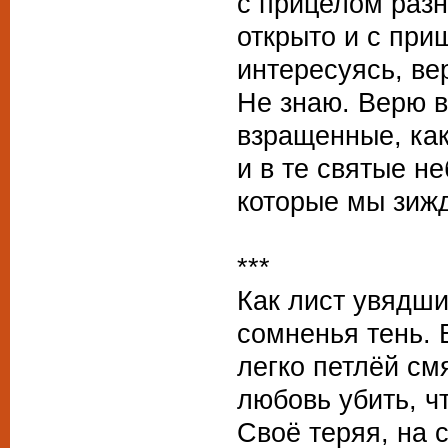
с прицелом разн
открыто и с при
интересуясь, вер
Не знаю. Верю в
взращенные, как
и в те святые не
которые мы зиж
***
Как лист увядши
сомненья тень. 
легко петлёй см
любовь убить, ч
Своё теряя, на с