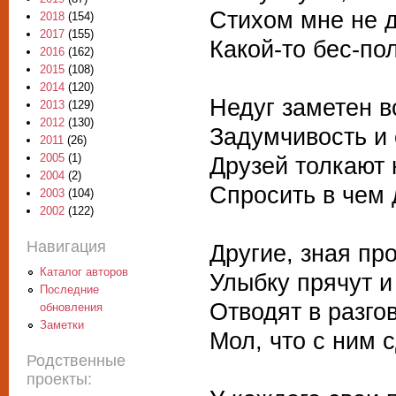
Стихом мне не 
2018
(154)
2017
(155)
Какой-то бес-по
2016
(162)
2015
(108)
2014
(120)
Недуг заметен в
2013
(129)
2012
(130)
Задумчивость и
2011
(26)
2005
(1)
Друзей толкают 
2004
(2)
Спросить в чем 
2003
(104)
2002
(122)
Навигация
Другие, зная про
Каталог авторов
Улыбку прячут и
Последние
Отводят в разго
обновления
Заметки
Мол, что с ним 
Родственные
проекты: