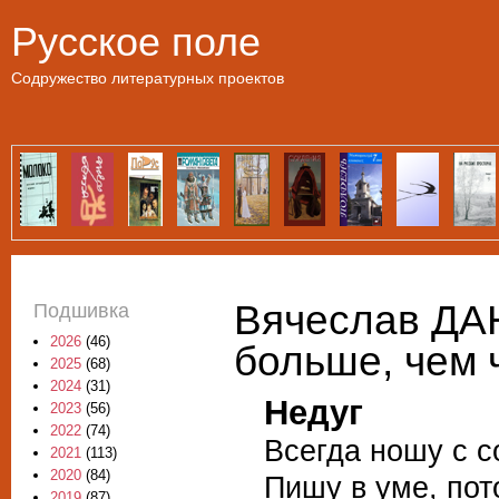
Пе
Русское поле
Содружество литературных проектов
Вячеслав ДА
Подшивка
2026
(46)
больше, чем 
2025
(68)
2024
(31)
Недуг
2023
(56)
2022
(74)
Всегда ношу с с
2021
(113)
2020
(84)
Пишу в уме, пот
2019
(87)