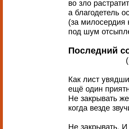
во зло растрати
а благодетель о
(за милосердия 
под шум отсыпл
Последний с
(перевод 
Как лист увядши
ещё один приятн
Не закрывать же
когда везде зву
Не закрывать. И