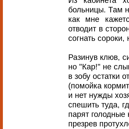
Из кабинета х
больницы. Там н
как мне кажет
отводит в сторо
согнать сороки, 
Разинув клюв, с
но "Кар!" не сл
в зобу остатки о
(помойка кормит 
и нет нужды хоз
спешить туда, г
парят голодные 
презрев протухл