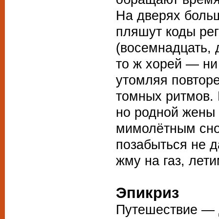
На дверях боль
пляшут коды ре
(восемнадцать, 
то ж хорей — ни 
утомляя повтор
томных ритмов.
но родной жены
мимолётным сн
позабыться не д
жму на газ, лет
Эпикриз
Путешествие — 