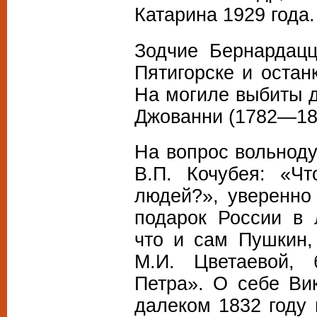
Катарина 1929 года.
Зодчие Бернардацц
Пятигорске и остан
На могиле выбиты д
Джованни (1782—18
На вопрос вольнод
В.П. Кочубея: «Ч
людей?», уверенно
подарок России в 
что и сам Пушкин,
М.И. Цветаевой,
Петра». О себе Ви
далеком 1832 году 