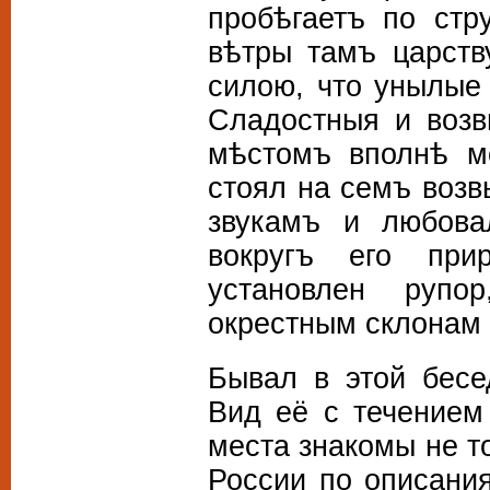
пробѣгаетъ по стр
вѣтры тамъ царств
силою, что унылые
Сладостныя и воз
мѣстомъ вполнѣ мо
стоял на семъ воз
звукамъ и любова
вокругъ его при
установлен рупо
окрестным склонам 
Бывал в этой бесе
Вид её с течением
места знакомы не т
России по описани