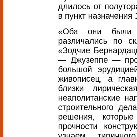
длилось от полутор
в пункт назначения 
«Оба они были з
различались по с
«Зодчие Бернардацц
— Джузеппе — про
большой эрудицией
живописец, а глав
близки лирическа
неаполитанские на
строительного дел
решения, которы
прочности констру
узнаем типичног