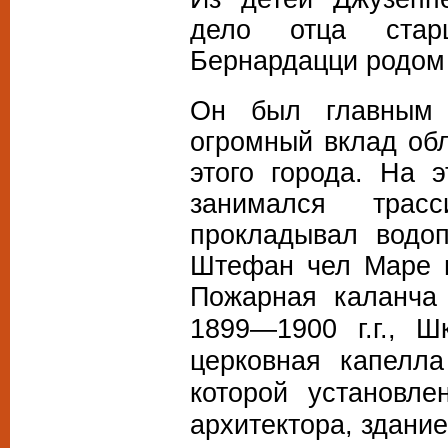
дело отца стар
Бернардацци родом 
Он был главным 
огромный вклад об
этого города. На 
занимался трас
прокладывал водоп
Штефан чел Маре и
Пожарная каланч
1899
—
1900 г.г
., Ш
церковная капелл
которой установл
архитектора, здани