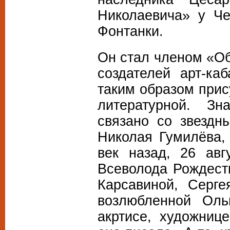
Николаевича» у Ч
Фонтанки.
Он стал членом «Об
создателей арт-ка
таким образом прис
литературной. Зн
связано со звездн
Николая Гумилёва,
век назад, 26 авг
Всеволода Рождест
Карсавиной, Серг
возлюбленной Ольг
акртисе, художниц