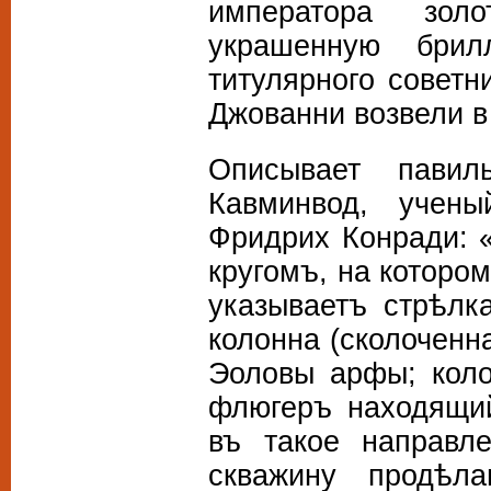
императора зол
украшенную брил
титулярного советн
Джованни возвели в 
Описывает пави
Кавминвод, учен
Фридрих Конради: 
кругомъ, на которо
указываетъ стрѣлк
колонна (сколоченн
Эоловы арфы; коло
флюгеръ находящий
въ такое направл
скважину продѣл