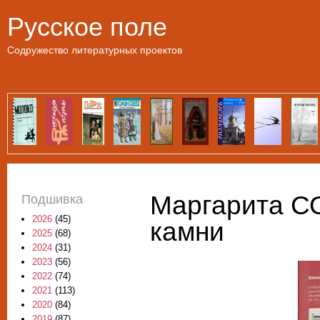
Пе
Русское поле
Содружество литературных проектов
Маргарита С
Подшивка
2026
(45)
камни
2025
(68)
2024
(31)
2023
(56)
2022
(74)
2021
(113)
2020
(84)
2019
(87)