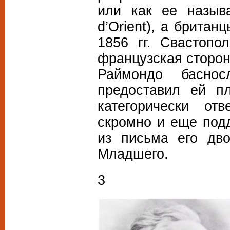
или как ее называ
d’Orient), а брита
1856 гг. Cвастопо
французская сторон
Раймондо басно
предоставил ей пл
категорически от
скромно и еще подд
из письма его дв
Младшего.
3