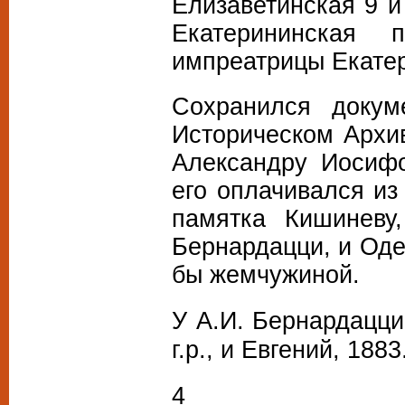
Елизаветинская 9 и
Екатерининская
импреатрицы Екатер
Сохранился докум
Историческом Архи
Александру Иосифо
его оплачивался из
памятка Кишиневу,
Бернардацци, и Оде
бы жемчужиной.
У А.И. Бернардацц
г
.р., и Евгений, 1883
4