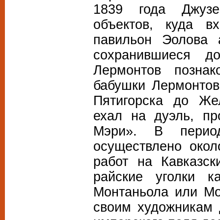
1839 года Джузе
объектов, куда в
павильон Эолова 
сохранившиеся 
Лермонтов познак
бабушки Лермонтова
Пятигорска до Же
ехал на дуэль, п
Мэри». В перио
осуществлено окол
работ на Кавказс
райские уголки к
Монтаньола или Мо
своим художникам 