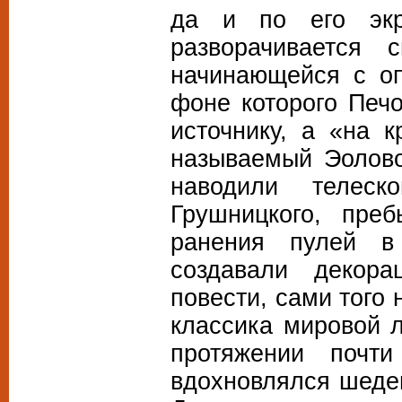
да и по его экр
разворачивается
начинающейся с оп
фоне которого Печ
источнику, а «на к
называемый Эолово
наводили телеск
Грушницкого, пре
ранения пулей в
создавали декор
повести, сами того 
классика мировой 
протяжении почти
вдохновлялся шеде