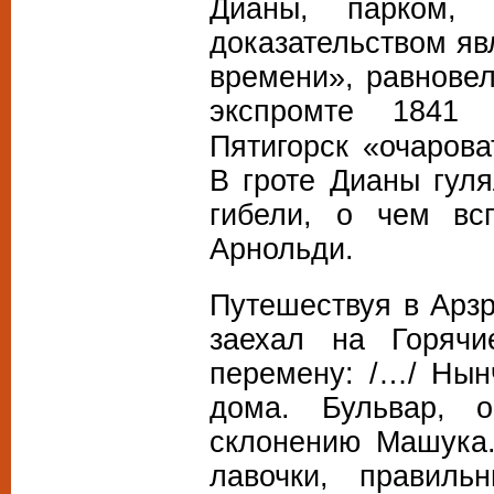
Дианы, парком, 
доказательством яв
времени», равновел
экспромте
1841 
Пятигорск «очаров
В гроте Дианы гул
гибели, о чем вс
Арнольди.
Путешествуя в Арзр
заехал на Горяч
перемену: /…/ Нын
дома. Бульвар, 
склонению Машука.
лавочки, правиль