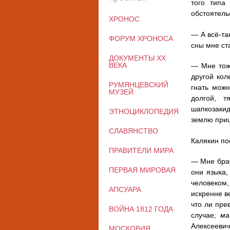
того типа
обстоятель
ХРОНОС
— А всё-та
ФОРУМ ХРОНОСА
сны мне ст
ДОКУМЕНТЫ XX
ВЕКА
— Мне тож
другой кол
РУМЯНЦЕВСКИЙ
гнать можн
МУЗЕЙ
долгой, т
шапкозакид
ЭТНОЦИКЛОПЕДИЯ
землю при
СЛАВЯНСТВО
Калякин по
ПРАВИТЕЛИ МИРА
— Мне брат
ПЕРВАЯ МИРОВАЯ
они языка,
человеком,
АПСУАРА
искренне в
что ли пре
ВОЙНА 1812 ГОДА
случае;
ма
Алексеевич
МОСКОВИЯ