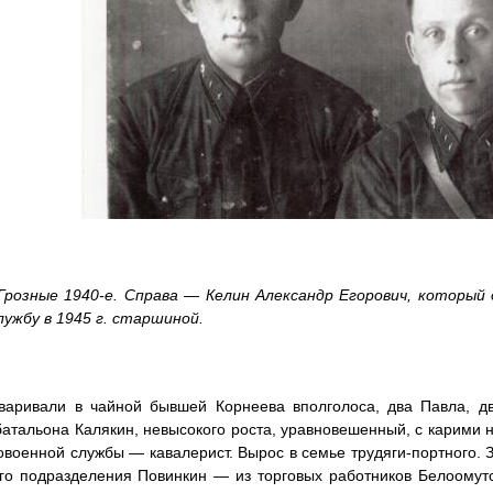
Грозные 1940-е. Справа — Келин Александр Егорович, который
лужбу в
1945 г
. старшиной.
варивали в чайной бывшей Корнеева вполголоса, два Павла, дв
атальона Калякин, невысокого роста, уравновешенный, с карими 
овоенной службы — кавалерист. Вырос в семье трудяги-портного. З
го подразделения Повинкин — из торговых работников Белоомутс