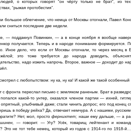
 людей, о которых говорят “он чёрту только не брат”, из те
ствах, “рыжая протобестия”.
ки большое облегчение, что немца от Москвы отогнали, Павел Кон
али сниться последние две недели.
е, — поддакнул Повинкин, — а в конце ноября я вообще наверн
енкор получается. Теперь и в народе понимание формируется. П
о. Иное дело, что если от Москвы отогнали, то через месяц в
яжёлой; это тоже требуется до народа доводить, объясня
ательство, надо изжить напрочь. Второе, важное — доходит до н
шёл.
смотрел с любопытством: ну ка, ну ка! И какой же такой особенный
 с фронта переслал письмо с земляком раненым. Брат в разведро
 попался какой-то унтер, оказался членом партии — ихней, гитле
 опрятный, улыбчивый даже; стали чинить допрос; его под конец 
еришь в победу рейха? Да, отвечает немчура. А с нашими, русскими
вратите? Нет, мол, просто
фернихтет;
наши ему дальше,
— а раб
шинен,
— говорит. — Угу? Усёк, товарищ лейтенант и команд
? Это не тот тебе немец, который из годов с 1914-го по 1918-й