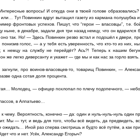
нтересные вопросы! И откуда они в твоей голове образовались?
 или… Тут Повинкин вдруг вытащил газету из кармана полушубка и
ример фронтовых успехов. Пишут, что “герои — власовцы”, т.е. б
цу ныне, в декабре, задали дня три назад немцу, что он вдарился
о оно так. Но! — Здесь Повинкин резво встал и подошёл к двери, пр
 понизив голос, — а у тебя есть уверенность, что кто-то из них, н
т, к немцу на службу не перейдёт? Ась?! Теперь к нашим бег
 он же легко диверсанту и укажет — где мы и как нас за горло взять.
 загнули, про воинов-власовцев-то, товарищ Повинкин, — Алекса
разве одна сотая доля процента.
ая… Молодец, — офицер похлопал по плечу подопечного, — небос
лассов, в Алпатьево…
о к чему. Вероятность, конечно — да: один и нуль-нуль-нуль один 
дит. Мы — тут, и ведь для того, чтобы всё видеть, да предвидеть, 
ие ожидать… Иной раз сперва смотришь и будто всё путём, а как п
дет что и нет. Усёк, Александр Егорыч?