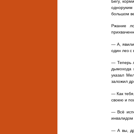
Бегу, корм
одноруким
большом ве
Ржание ло
прихваченн
— А, явили
один лез с
— Теперь л
дымохода 
указал Мел
заложил др
— Как тебя
своею и по
— Всё исп
инвалидом 
— А вы, др