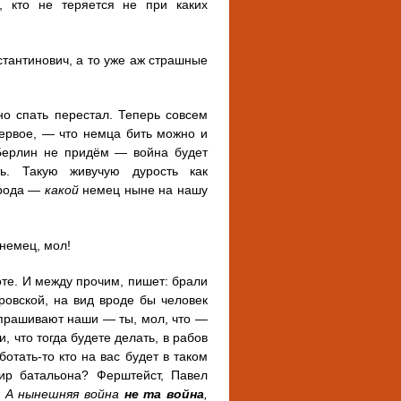
х, кто не теряется не при каких
стантинович, а то уже аж страшные
о спать перестал. Теперь совсем
ервое, — что немца бить можно и
 Берлин не придём — война будет
ть. Такую живучую дурость как
арода —
какой
немец ныне на нашу
 немец, мол!
те. И между прочим, пишет: брали
ровской, на вид вроде бы человек
спрашивают наши — ты, мол, что —
, что тогда будете делать, в рабов
отать-то кто на вас будет в таком
ир батальона? Ферштейст, Павел
…
А нынешняя война
не та война
,