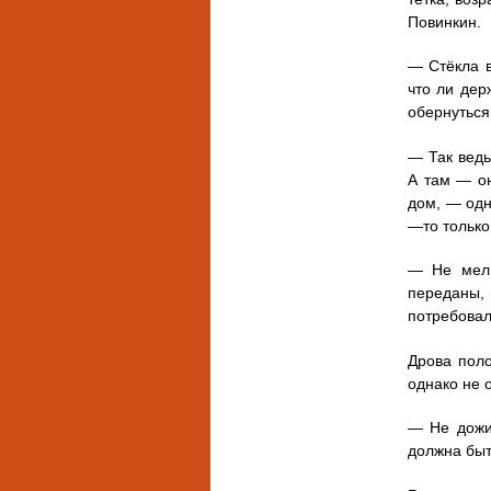
Повинкин.
— Стёкла в
что ли дер
обернуться
— Так ведь
А там — он
дом, — одно
—то только
— Не мель
переданы, 
потребовал
Дрова поло
однако не о
— Не дожив
должна быт