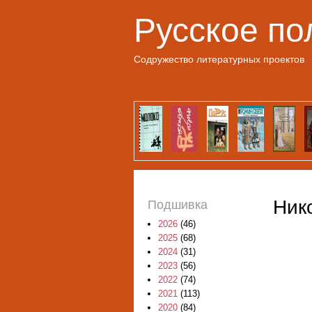
Русское по
Содружество литературных проектов
Ник
Подшивка
2026
(46)
2025
(68)
2024
(31)
2023
(56)
2022
(74)
2021
(113)
2020
(84)