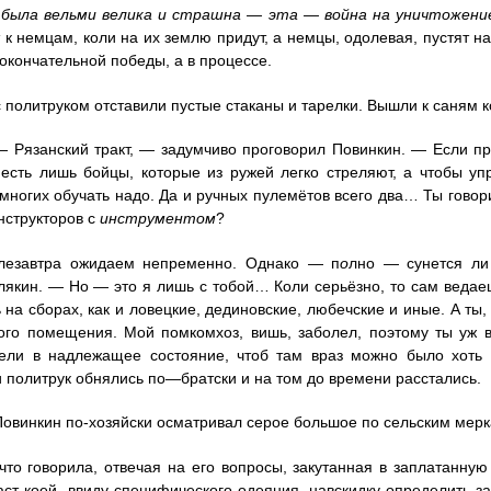
 была вельми велика и страшна — эта — война на
уничтожени
т к немцам, коли на их землю придут, а немцы, одолевая, пустят н
окончательной победы, а в процессе.
 политруком отставили пустые стаканы и тарелки. Вышли к саням 
 Рязанский тракт, — задумчиво проговорил Повинкин. — Если при
есть лишь бойцы, которые из ружей легко стреляют, а чтобы у
многих обучать надо. Да и ручных пулемётов всего два… Ты говор
нструкторов с
инструментом
?
лезавтра ожидаем непременно. Однако — п
о
лно — сунется ли
лякин. — Но — это я лишь с тобой… Коли серьёзно, то сам веда
ь на сборах, как и ловецкие, дединовские, любечские и иные. А ты
ого помещения. Мой помкомхоз, вишь, заболел, поэтому ты уж 
ели в надлежащее состояние, чтоб там враз можно было хоть 1
 политрук обнялись по—братски и на том до времени расстались.
Повинкин по-хозяйски осматривал серое большое по сельским мерк
что говорила, отвечая на его вопросы, закутанная в заплатанну
раст коей, ввиду специфического одеяния, навскидку определить 