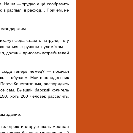
е
. Наши — трудно ещё сообразить
ас в распыл, в расход… Причём, не
командирским.
кажут сюда ставить патрули, то у
правляться с ручным пулемётом —
ил, должны прислать истребителей
 сюда теперь немец? — покачал
ешь — обучаем. Мои в понедельник
, Павел Константиныч, распорядись
всё сам. Бывший барский флигель
50, хоть 200 человек расселить.
ам здание.
ю телогрею и старую шаль местная
затруднился бы даже многоопытный