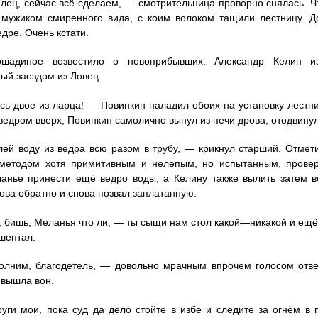
илец, сейчас всё сделаем, — смотрительница проворно снялась. Ч
 мужиком смиренного вида, с коим волоком тащили лестницу. Д
дре. Очень кстати.
шадиное возвестило о новоприбывших: Александр Келин и
ый заездом из Ловец.
сь двое из ларца! — Повинкин наладил обоих на установку лестни
 ведром вверх, Повинкин самолично вынул из печи дрова, отодвину
ей воду из ведра всю разом в трубу, — крикнул старший. Отмет
методом хотя примитивным и нелепым, но испытанным, провери
анье принести ещё ведро воды, а Келину также вылить затем во
ова обратно и снова позвал заплатанную.
, бишь, Меланья что ли, — ты сыщи нам стол какой—никакой и ещё,
шептал.
олним, благодетель, — довольно мрачным впрочем голосом отв
вышла вон.
уги мои, пока суд да дело стойте в избе и следите за огнём в