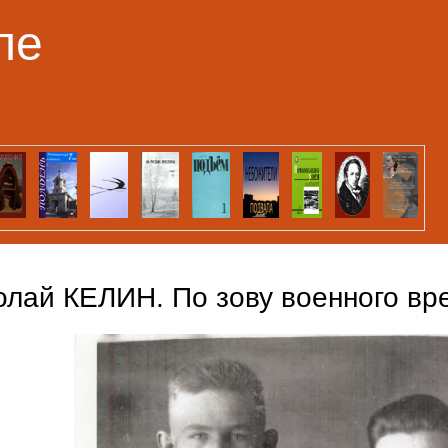
Перейти к основному
ле
содержанию
олай КЕЛИН. По зову военного вр