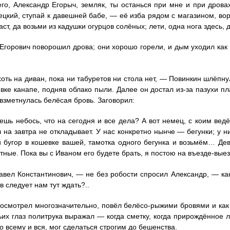
го, Александр Егорыч, земляк, ты останься при мне и при дровах
ецкий, ступай к давешней бабе, — её изба рядом с магазином, вор
ст, да возьми из кадушки огурцов солёных; лети, одна нога здесь, 
Егорович поворошил дрова; они хорошо горели, и дым уходил как 
оть на диван, пока ни табуретов ни стола нет, — Повинкин шлёпн
вке канапе, подняв облако пыли. Далее он достал из-за пазухи пл
взметнулась белёсая бровь. Заговорил:
шь небось, что на сегодня и все дела? А вот немец, с коим ведё
 на завтра не откладывает. У нас конкретно нынче — бегунки; у 
 бугор в кошевке вашей, тамотка одного бегунка и возьмём… Дев
тные. Пока вы с Иваном его будете брать, я постою на въезде-вые
авел Константинович, — не без робости спросил Александр, — к
в следует нам тут ждать?..
осмотрел многозначительно, повёл белёсо-рыжими бровями и как 
ьих глаз политрука выражал — когда сметку, когда прирождённое лу
о всему и вся, мог сделаться строгим до бешенства.