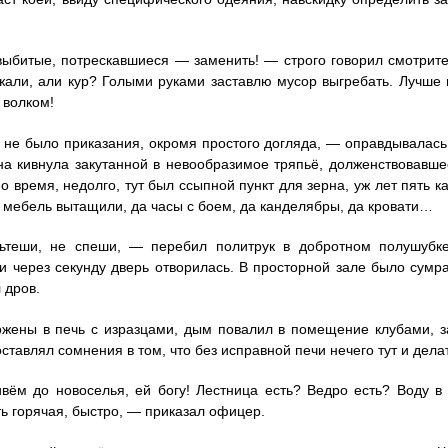
ыбитые, потрескавшиеся — заменить! — строго говорил смотрите
жали, али кур? Голыми руками заставлю мусор выгребать. Лучше
 волком!
 не было приказания, окромя простого догляда, — оправдывалас
а кивнула закутанной в невообразимое тряпьё, долженствовавше
 время, недолго, тут был ссыпной пункт для зерна, уж лет пять как
 мебель вытащили, да часы с боем, да канделябры, да кровати…
теши, не спеши, — перебил политрук в добротном полушубке
и через секунду дверь отворилась. В просторной зале было сум
 дров.
жены в печь с изразцами, дым повалил в помещение клубами, за
ставлял сомнения в том, что без исправной печи нечего тут и дела
ём до новоселья, ей богу! Лестница есть? Ведро есть? Воду в 
ь горячая, быстро, — приказал офицер.