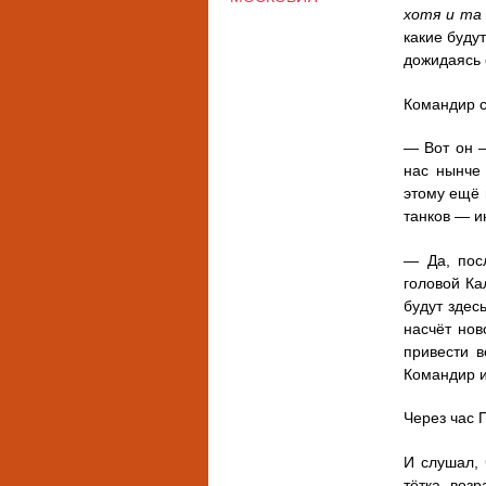
хотя и та
какие буду
дожидаясь 
Командир с
— Вот он —
нас нынче 
этому ещё 
танков — и
— Да, пос
головой Ка
будут здес
насчёт нов
привести в
Командир и
Через час 
И слушал, 
тётка, воз