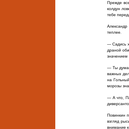
Прежде все
колдун лов
тебе переда
Александр 
теплее.
— Садись х
драной оби
значением 
— Ты думае
важных дел
на Гольный
морозы зна
— А что, П
диверсанто
Повинкин п
взгляд рыс
внимание к