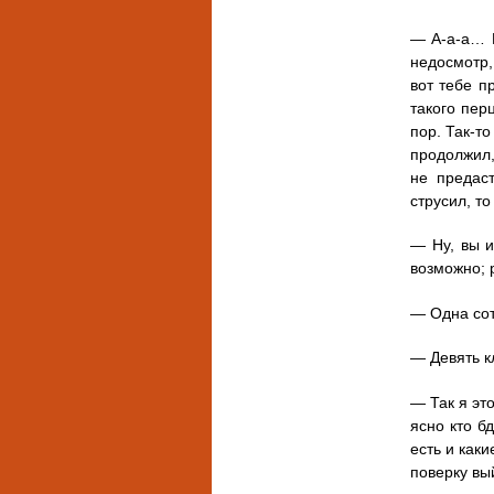
— А-а-а… И
недосмотр,
вот тебе п
такого пер
пор. Так-т
продолжил,
не предас
струсил, то
— Ну, вы и
возможно; 
— Одна сот
— Девять к
— Так я эт
ясно кто б
есть и как
поверку вый