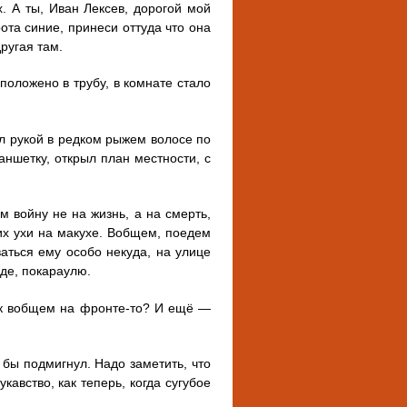
. А ты, Иван Лексев, дорогой мой
ота синие, принеси оттуда что она
другая там.
положено в трубу, в комнате стало
ул рукой в редком рыжем волосе по
аншетку, открыл план местности, с
м войну не на жизнь, а на смерть,
них ухи на макухе. Вобщем, поедем
аться ему особо некуда, на улице
зде, покараулю.
ак вобщем на фронте-то? И ещё —
бы подмигнул. Надо заметить, что
кавство, как теперь, когда сугубое