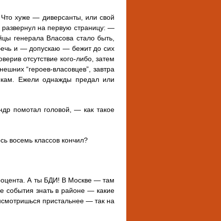
 Что хуже — диверсанты, или свой
 развернул на первую страницу: —
ойцы генерала Власова стало быть,
 бечь и — допускаю — бежит до сих
оверив отсутствие кого-либо, затем
ынешних “героев-власовцев”, завтра
ункам. Ежели однажды предал или
ндр помотал головой, — как такое
ь восемь классов кончил?
процента. А ты БДИ! В Москве — там
все события знать в районе — какие
рисмотришься пристальнее — так на