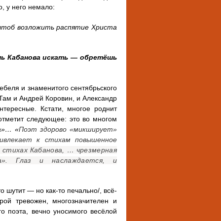
, у него немало:
 чтоб возложить распятие Христа
ь Кабанова искать — обретёшь
тебеля и знаменитого сентябрьского
 Там и Андрей Коровин, и Александр
нтересные. Кстати, многое роднит
отметит следующее: это во многом
а»… «
Поэт здорово «микширует»
ривлекает к стихам повышенное
 стихах Кабанова, … чрезмерная
а». Глаз и наслаждается, и
о шутит — но как-то печально/, всё-
рой тревожен, многозначителен и
о поэта, вечно уносимого весёлой