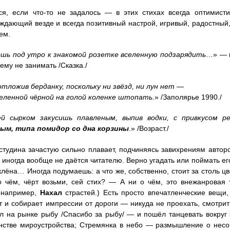
ся, если что-то не задалось — в этих стихах всегда оптимист
ждающий везде и всегда позитивный настрой, игривый, радостный
ем.
шь под утро к знакомой розетке вселенную подзарядить
…» — в
ему не занимать /Сказка./
тложив берданку, поскольку ни звёзд, ни лун нет —
селенной чёрной на голой коленке штопать
.» /Заполярье 1990./
й сырком закусишь плавленым, выпив водки, с привкусом р
ым, типа помидор со дна корзины
.» /Возраст./
тудина зачастую сильно плавает, подчиняясь завихрениям авторс
 иногда вообще не даётся читателю. Верно угадать или поймать его 
клёна… Иногда подумаешь: а что же, собственно, стоит за столь ц
о чём, чёрт возьми, сей стих? — А ни о чём, это внежанровая 
, например,
Нахал
страстей.) Есть просто впечатленческие вещи,
т и собирает импрессии от дороги — никуда не проехать, смотри
л на рынке рыбу
/Спасибо за рыбу/ — и пошёл танцевать вокруг
нстве мироустройства; Стремянка в небо — размышление о несо