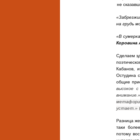
не сказавш
«Забрезжи
на грудь м
«В сумерк
Коровина 
Сделаем зд
поэтическо
Кабанов, 
Остудина с
общие при
высокое с
внимание.
метафори
устает.»
Разница же
таки боле
потому вос