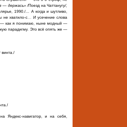
з — держась» /
Поезд на Чаттанугу
/,
лярье, 1990./
…
А когда и шутливо,
ы не хватило-с… И усечение слова
у — как я понимаю, ныне модный —
скую парадигму. Это всё опять же —
 винта./
нта./
а Яндекс-навигатор, и на себя,