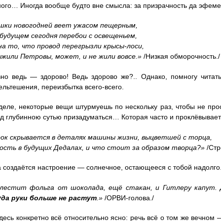
ого… Иногда вообще будто вне смысла: за призрачность да эфем
шки новогодней веет ужасом пещерным,
будущем сегодня перебои с освещеньем,
а то, что провод перегрызли крысы-лоси,
ыжили Петровы, может, и не жили вовсе.»
/Низкая обморочность./
но ведь — здорово! Ведь здорово же?.. Однако, помногу читат
ельтешения, переизбытка всего-всего.
еле, некоторые вещи штурмуешь по нескольку раз, чтобы не прос
ад глубинною сутью призадуматься… Которая часто и проклёвывает
рок скрывается в деталях машины жизни, выцветшей с торца,
лость в будущих Дедалах, и что стоит за образом творца?»
/Стр
а создаётся настроение — солнечное, остающееся с тобой надолго
блестит фольга от шоколада, ещё стакан, и Гитлеру капут.
уда руки больше не растут
.»
/ОРВИ-голова./
десь конкретно всё относительно ясно: речь всё о том же вечном 