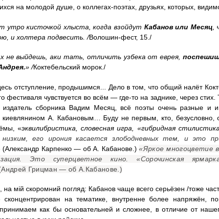
ихся на молодой душе, о коллегах-поэтах, друзьях, которых, видимо
т утро кисточкой хлыста, когда взойдут
Кабанов или Месяц
,
ою, и холтера подвесить. /
Волошин-фест, 15./
ах не выйдешь, аки тать, отличить узбека от еврея,
поспешиш
Андрея.
» /
Коктебельский морок./
есь отступление, продышимся... Дело в том, что общий налёт Кок
го фестиваля чувствуется во всём — где-то на заднике, через стих.
и издатель сборника Вадим Месяц, всё поэты очень разные и и
 киевлянином А. Кабановым… Буду не первым, кто, безусловно, 
ёмы, «
эквилибристика, словесная игра, «гибридная стилистик
 низким, его ирония касается злободневных тем, и это п
»
(Александр Карпенко — об А. Кабанове.)
«Яркое многоцветие в
зация. Это суперцветное кино. «Сорочинская ярмарк
(Андрей Грицман — об А.Кабанове.)
, на м
i
й скоромний погляд: Кабанов чаще всего серьёзен /тоже част
е сконцентрирован на тематике, внутренне более напряжён, по
принимаем как бы основательней и сложнее, в отличие от нашег