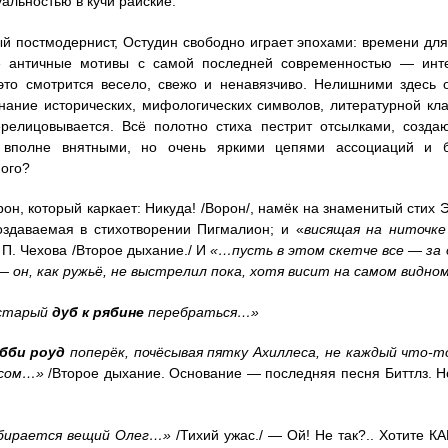
уальностью в кучи райские.
ый постмодернист, Остудин свободно играет эпохами: времени для
е античные мотивы с самой последней современностью — ин
это смотрится весело, свежо и ненавязчиво. Нелишними здесь о
знание исторических, мифологических символов, литературной кла
ерелицовывается. Всё полотно стиха пестрит отсылками, соз
 вполне внятными, но очень яркими цепями ассоциаций и б
ого?
он, который каркает: Никуда! /Ворон/, намёк на знаменитый стих Э.
оздаваемая в стихотворении Пигмалион; и «
висящая на ниточк
. П. Чехова /Второе дыхание./ И
«…пусть в этом скетче все — за д
 он, как ружьё, не выстрелил пока, хотя висит на самом видно
 старый
дуб к рябине
перебраться…»
бби роуд
поперёк, почёсывая пятку Ахиллеса, не каждый что-т
есом…»
/Второе дыхание. Основание — последняя песня Биттлз. 
бирается вещий Олег…»
/Тихий ужас./ — Ой! Не так?.. Хотите 