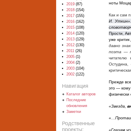
ноты Моцар
2019
(87)
2018
(154)
Как и сам 
2017
(155)
И
.
Уткин»
2016
(162)
словотвор
2015
(108)
Прости, Ав
2014
(120)
2013
(129)
уже критик
2012
(130)
давно зна
2011
(26)
поэта — п
2005
(1)
читателю 
2004
(2)
Остудина, 
2003
(104)
критическа
2002
(122)
Прежде все
Навигация
это — кому
Каталог авторов
физически 
Последние
обновления
«Звезда,
в
Заметки
«…
Протаив
Родственные
проекты:
«Глазам у