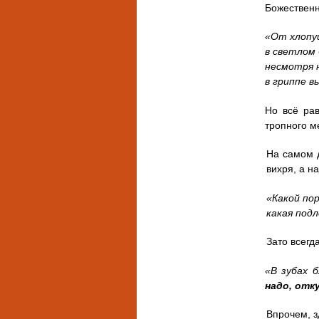
Божественн
«От хлопу
в светлом 
несмотря н
в гриппе в
Но всё рав
тропного м
На самом д
вихря, а н
«Какой по
какая под
Зато всегд
«В зубах 
надо, отк
Впрочем, з