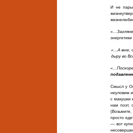
И не парь
жизнеутвер
жизнелюби
«
…Загляне
энергетики 
«…А мне, о
дыру во В
«…Поскоре
подавленн
Смысл у Ос
неуловим и
с макушки 
нам поэт, 
(Возьмите
просто еде
— вот купи
несоверше