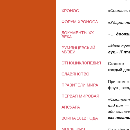
«Сошлись 
ХРОНОС
ФОРУМ ХРОНОСА
«Ударил ли
ДОКУМЕНТЫ XX
«… дрожит
ВЕКА
«Маяк пуче
РУМЯНЦЕВСКИЙ
лук
.» /Ялт
МУЗЕЙ
ЭТНОЦИКЛОПЕДИЯ
Скажете — 
каждый ден
СЛАВЯНСТВО
При этом «
ПРАВИТЕЛИ МИРА
фрунт, все
ПЕРВАЯ МИРОВАЯ
«Смотреть
над ним —
АПСУАРА
где солне
как негат
ВОЙНА 1812 ГОДА
МОСКОВИЯ
Да и форма