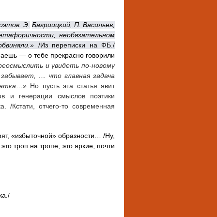
оэтов
:
Э.
Багриицкий
,
П
.
Васильев
,
етафоричности
,
необязательном
обвиняли.»
/Из переписки на ФБ./
знаешь — о тебе прекрасно говорили
реосмыслить и увидеть по-новому
 забывает, … что главная задача
атка
…
»
Но пусть эта статья явит
в и генерации смыслов поэтики
. /Кстати, отчего-то современная
рят, «избыточной» образности… /Ну,
то троп на тропе, это яркие, почти
ка./