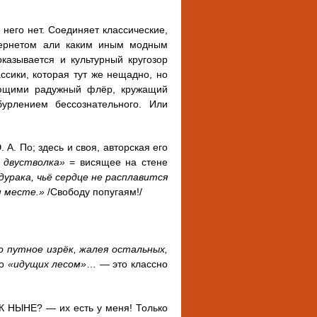
 него нет. Соединяет классические,
тернетом али каким иным модным
казывается и культурный кругозор
ссики, которая тут же нещадно, но
дающими радужный флёр, кружащий
урлением бессознательного. Или
 А. По; здесь и своя, авторская его
е двустволка»
= висящее на стене
урака, чьё сердце не расплавится
м месте.»
/Свободу попугаям!/
о путное изрёк, жалея остальных,
Но
«идущих лесом»
…
—
это классно
КАК НЫНЕ? — их есть у меня! Только