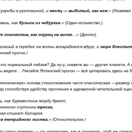
сугробы в рукопашной, и
месяц — выбитый, как нож
.»
(Ножевая 
вень, как
бульон из чебурека
.»
(Один-нольчество.)
 локомотив, как огурец на вилке
…»
(Диоген)
глазый в серёдке на волны вскарабкался вдруг, и
море блестит,
инский прогон./
это нормальный пейзаж? Да ну-у, скажете вы — другая планета. А о
ь видите… /Читайте Ялтинский прогон — всё цитировать здесь не б
техническая» основа стихосложения чисто классическая —размер и
гда способствуя удобству прочтения и адекватной читательской оце
, как буревестник морду бреет,
 ночного спутника
треска
,
чная стынет батарея,
ив тетрадного листка
.
» /Относительное./
т стиха приятен — он оптимален, как я понимаю, чтоб не утомл