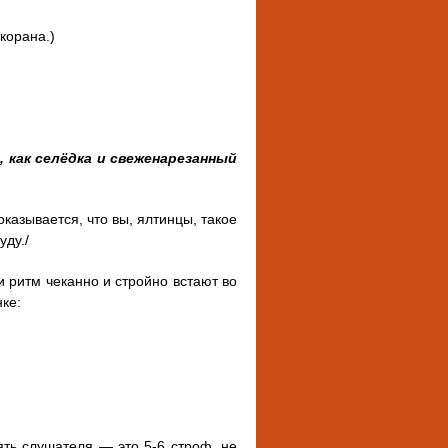
корана.)
 как селёдка и свеженарезанный
казывается, что вы, ялтинцы, такое
уду./
 ритм чеканно и стройно встают во
нке:
ять слушателя — это 5-6 строф, не