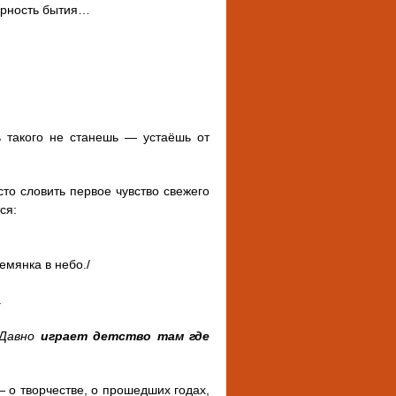
ерность бытия…
ь такого не станешь — устаёшь от
то словить первое чувство свежего
ся:
емянка в небо./
.
 Давно
играет детство там где
— о творчестве, о прошедших годах,