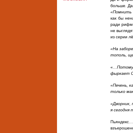
больше. Да
«Помнить 
как бы нен
ради рифмы
не выглядя
из серии л
«На заборе
тополь, ще
«…
Потому 
фыркает О
«Печень, к
только ма
«Дворник, 
я сегодня
Пьяндекс…
взъерошенно