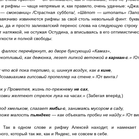
 и рифмы — чаще непрямые и, как правило, очень удачные: «
Джа
— смоковниц» /
Страстная суббота
/, «Шёпот — штопать»
/Запо
авязчиво извиняются рифмы за свой столь невольный финт: букв
, да и просто залихватский перенос слова на следующую строк
т натяжкой, не остужая Остудина, а вписываясь в его оптимистиче
ёгкости и полной свободы:
 фаллос перечёркнут, во дворе буксующий «Камаз»,
котливый, как девчонка, лезет липкой веточкой в
карман-с
.»
/От
что всё пока терпимо, и, шинкуя воздух, как в
кине
,
соавиахима гипсовый пропеллер на стене.
» /От винта./
ак у Прометея, жизнь по-прежнему
не сах
,
ковки желтеют стрелок лука на часах.»
(Забегая вперёд.)
под хмельком, слагает
ямбы-с
, занимаясь мусором в саду,
 тоже малость
пьяндекс
— как объехать пробки не найду.»
/От ви
 Так в одном слове и рифму Алексей находит, и намекает н
го, который так же, как и Яндекс, не совсем в себе.