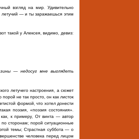
ичный взгляд на мир. Удивительно
, летучий — и ты заражаешься этим
от такой у Алексея, видимо, девиз:
езины — недосуг мне выглядеть
кого летучего настроения, а сюжет
порой не так просто, он как листок
ветистой формой, что хотел донести
такая поэзия, «поэзия состояния».
 как, к примеру, От винта — автор
т по сторонам; порой ситуационные
 этой темы; Страстная суббота — о
вершенстве человека перед лицом