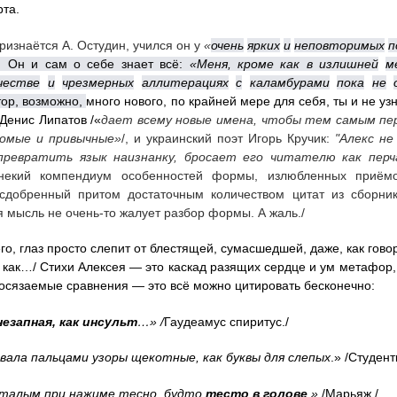
та.
признаётся А. Остудин, учился он у
«
очень
ярких
и
неповторимых
п
.
Он и сам о себе знает всё:
«Меня, кроме как в излишней
м
честве
и
чрезмерных
аллитерациях
с
каламбурами
пока
не
тор, возможно,
много нового, по крайней мере для себя, ты и не у
 Денис Липатов /«
дает всему новые имена, чтобы тем самым пе
комые и привычные»
/, и украинский поэт Игорь Кручик:
"Алекс не
ревратить язык наизнанку, бросает его читателю как перч
некий компендиум особенностей формы, излюбленных приёмо
сдобренный притом достаточным количеством цитат из сборника
я мысль не очень-то жалует разбор формы. А жаль./
го, глаз просто слепит от блестящей, сумасшедшей, даже, как гово
 как…/ Стихи Алексея — это каскад разящих сердце и ум метафор, э
осязаемые сравнения — это всё можно цитировать бесконечно:
незапная, как инсульт
…» /
Гаудеамус спиритус./
ала пальцами узоры щекотные, как буквы для слепых
.» /Студент
сталым при нажиме тесно, будто
тесто в голове
.»
/Марьяж./