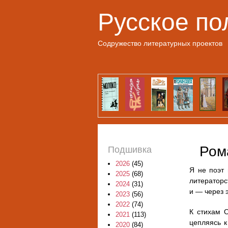
Русское по
Содружество литературных проектов
Ром
Подшивка
2026
(45)
Я не поэт 
2025
(68)
литераторс
2024
(31)
и — через э
2023
(56)
2022
(74)
К стихам О
2021
(113)
цепляясь к
2020
(84)