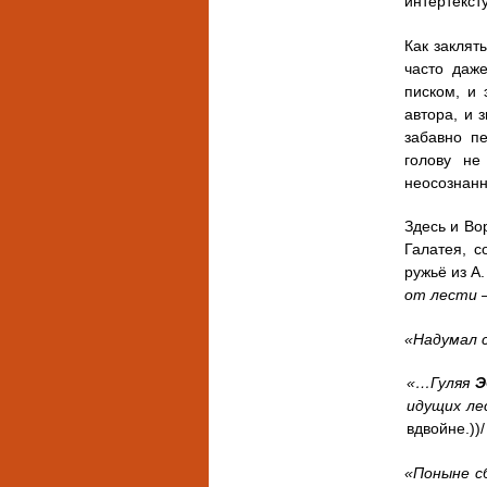
интертекст
Как заклят
часто даж
писком, и 
автора, и 
забавно п
голову не
неосознанн
Здесь и Вор
Галатея, с
ружьё из А
от лести —
«Надумал
«…Гуляя
Э
идущих л
вдвойне.))/
«Поныне с