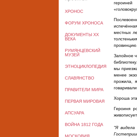
героиней
«головокру
ХРОНОС
Послевоенн
ФОРУМ ХРОНОСА
испечённая
местных ле
ДОКУМЕНТЫ XX
ВЕКА
толстеньк
провинцию
РУМЯНЦЕВСКИЙ
МУЗЕЙ
Запойное ч
библиотеку
ЭТНОЦИКЛОПЕДИЯ
мы приезжа
менее экз
СЛАВЯНСТВО
прожила, я
говаривали
ПРАВИТЕЛИ МИРА
Хороша эта
ПЕРВАЯ МИРОВАЯ
Героиня р
АПСУАРА
живописует
ВОЙНА 1812 ГОДА
"Я видела
Гостепри
МОСКОВИЯ