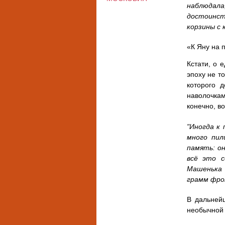
наблюдала
достоинст
корзины с 
«К Яну на 
Кстати, о 
эпоху не т
которого 
наволочкам
конечно, в
"Иногда к
много пил
память: он
всё это с
Машенька 
грамм фро
В дальнейш
необычной 