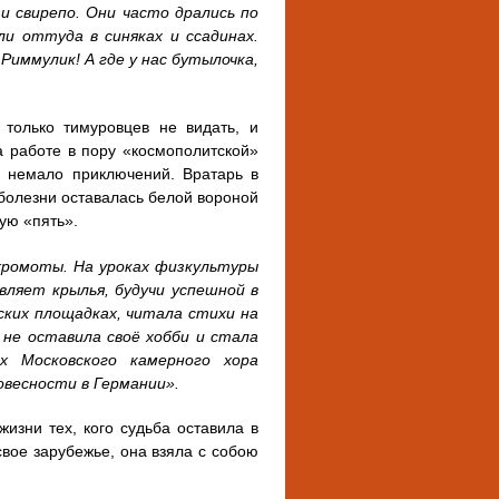
и свирепо. Они часто дрались по
ли оттуда в синяках и ссадинах.
Риммулик! А где у нас бутылочка,
 только тимуровцев не видать, и
а работе в пору «космополитской»
ь немало приключений. Вратарь в
болезни оставалась белой вороной
дую «пять».
 хромоты. На уроках физкультуры
вляет крылья, будучи успешной в
ских площадках, читала стихи на
 не оставила своё хобби и стала
х Московского камерного хора
овесности в Германии».
жизни тех, кого судьба оставила в
 свое зарубежье, она взяла с собою