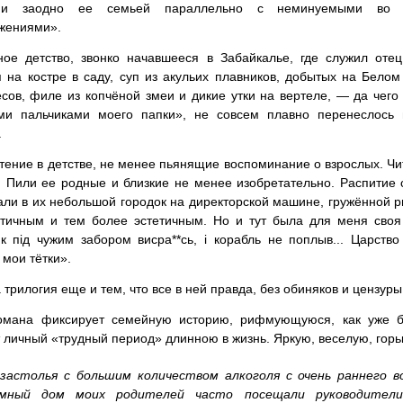
 и заодно ее семьей параллельно с неминуемыми во 
жениями».
ое детство, звонко начавшееся в Забайкалье, где служил отец
 на костре в саду, суп из акульих плавников, добытых на Белом
сов, филе из копчёной змеи и дикие утки на вертеле, — да чего
ими пальчиками моего папки», не совсем плавно перенеслось 
.
тение в детстве, не менее пьянящие воспоминание о взрослых. Чи
. Пили ее родные и близкие не менее изобретательно. Распитие 
ли в их небольшой городок на директорской машине, гружённой р
отичным и тем более эстетичным. Но и тут была для меня своя
к пiд чужим забором висра**сь, i корабль не поплыв... Царство
 мои тётки».
 трилогия еще и тем, что все в ней правда, без обиняков и цензуры
омана фиксирует семейную историю, рифмующуюся, как уже б
 личный «трудный период» длинною в жизнь. Яркую, веселую, горь
 застолья с большим количеством алкоголя с очень раннего 
имный дом моих родителей часто посещали руководители