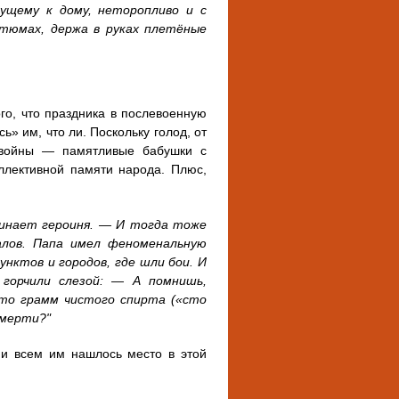
дущему к дому, неторопливо и с
стюмах, держа в руках плетёные
го, что праздника в послевоенную
ь» им, что ли. Поскольку голод, от
 войны — памятливые бабушки с
оллективной памяти народа. Плюс,
минает героиня. — И тогда тоже
алов. Папа имел феноменальную
нктов и городов, где шли бои. И
горчили слезой: — А помнишь,
сто грамм чистого спирта («сто
смерти?"
 и всем им нашлось место в этой