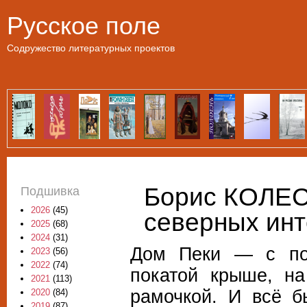
Пе
Русское поле
Содружество литературных проектов
Борис КОЛЕС
Подшивка
2026
(45)
северных ин
2025
(68)
2024
(31)
Дом Пеки — с под
2023
(56)
2022
(74)
покатой крыше, на
2021
(113)
рамочкой. И всё б
2020
(84)
2019
(87)