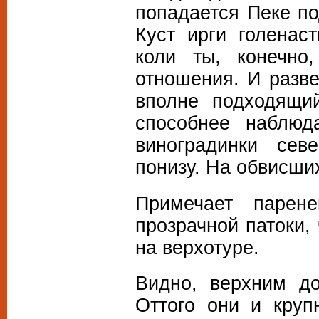
попадается Пеке по
Куст ирги голенаст
коли ты, конечно
отношения. И разв
вполне подходящи
способнее наблюд
виноградинки сев
понизу. На обвисших
Примечает парен
прозрачной патоки,
на верхотуре.
Видно, верхним до
Оттого они и круп