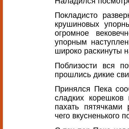
Наладился посмотре
Покладисто развер
крушиновых упорны
огромное вековеч
упорным наступлен
широко раскинуты н
Поблизости вся по
прошлись дикие сви
Принялся Пека соо
сладких корешков 
пахать пятячками 
чего вкусненького п