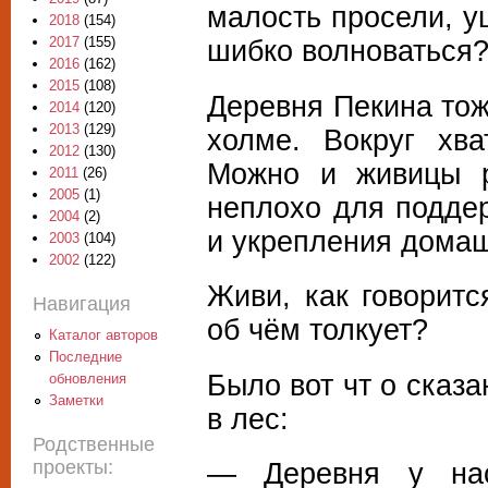
малость просели, у
2018
(154)
шибко волноваться
2017
(155)
2016
(162)
2015
(108)
Деревня Пекина тож
2014
(120)
2013
(129)
холме. Вокруг хва
2012
(130)
Можно и живицы р
2011
(26)
2005
(1)
неплохо для подде
2004
(2)
и укрепления домаш
2003
(104)
2002
(122)
Живи, как говорит
Навигация
об чём толкует?
Каталог авторов
Последние
Было вот чт о сказа
обновления
Заметки
в лес:
Родственные
проекты:
— Деревня у нас