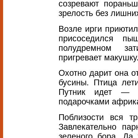
созревают пораньш
зрелость без лишних
Возле ирги приютил
присоседился пы
полудремном за
пригревает макушку.
Охотно дарит она о
бусины. Птица лет
Путник идет — об
подарочками африка
Поблизости вся тр
Завлекательно пар
зеленого бора. Да