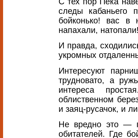
С тех пор Пека нав
следы кабаньего 
бойконько! вас в 
напахали, натопали
И правда, сходилис
укромных отдаленны
Интересуют парниш
трудновато, а руж
интереса прост
облиственном берез
и заяц-русачок, и л
Не вредно это — г
обитателей. Где бо