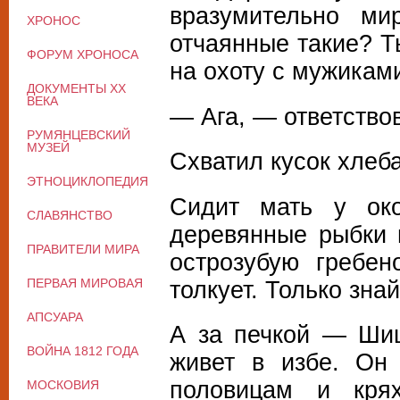
вразумительно ми
ХРОНОС
отчаянные такие? Ты
ФОРУМ ХРОНОСА
на охоту с мужикам
ДОКУМЕНТЫ XX
ВЕКА
— Ага, — ответство
РУМЯНЦЕВСКИЙ
МУЗЕЙ
Схватил кусок хлеб
ЭТНОЦИКЛОПЕДИЯ
Сидит мать у ок
СЛАВЯНСТВО
деревянные рыбки 
ПРАВИТЕЛИ МИРА
острозубую гребе
ПЕРВАЯ МИРОВАЯ
толкует. Только зна
АПСУАРА
А за печкой — Шиш
ВОЙНА 1812 ГОДА
живет в избе. Он
половицам и крях
МОСКОВИЯ