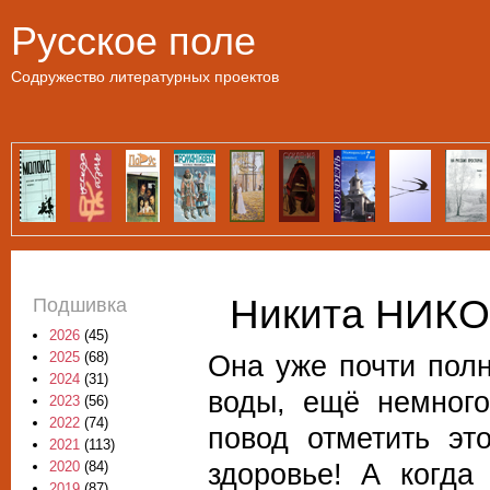
Пе
Русское поле
Содружество литературных проектов
Никита НИКО
Подшивка
2026
(45)
Она уже почти пол
2025
(68)
2024
(31)
воды, ещё немного
2023
(56)
2022
(74)
повод отметить эт
2021
(113)
здоровье! А когда
2020
(84)
2019
(87)