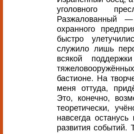
уголовного пр
Разжалованный —
охранного предпр
быстро улетучил
служило лишь перо
всякой поддержк
тяжеловооружённ
бастионе. На творч
меня оттуда, прид
Это, конечно, воз
теоретически, учё
навсегда останусь
развития событий. Т