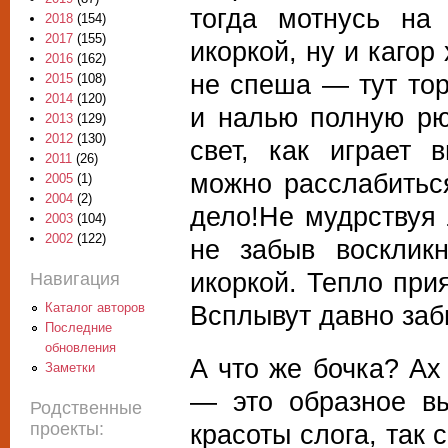
тогда мотнусь на
2018
(154)
2017
(155)
икоркой, ну и каго
2016
(162)
не спеша — тут тор
2015
(108)
2014
(120)
и налью полную рю
2013
(129)
2012
(130)
свет, как играет 
2011
(26)
можно расслабиться
2005
(1)
2004
(2)
дело!Не мудрствуя
2003
(104)
2002
(122)
не забыв восклик
икоркой. Тепло при
Навигация
Каталог авторов
Всплывут давно за
Последние
обновления
А что же бочка? Ах
Заметки
— это образное вы
Родственные
проекты:
красоты слога, так 