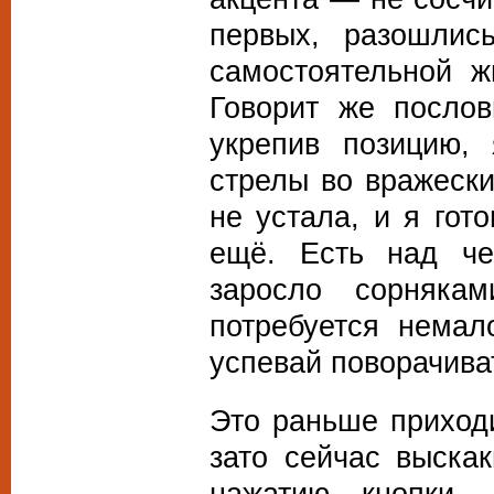
первых, разошлис
самостоятельной ж
Говорит же посло
укрепив позицию,
стрелы во вражески
не устала, и я гот
ещё. Есть над че
заросло сорняка
потребуется немал
успевай поворачива
Это раньше приходи
зато сейчас выскак
нажатию кнопки,