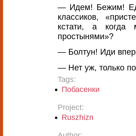
— Идем! Бежим! Ед
классиков, «прист
кстати, а когда
простынями»?
— Болтун! Иди впер
— Нет уж, только по
Tags:
Побасенки
Project:
Ruszhizn
Author: