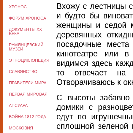
Вхожу с лестницы с
ХРОНОС
и будто бы винова
ФОРУМ ХРОНОСА
женщины и седой м
ДОКУМЕНТЫ XX
деревянных откидн
ВЕКА
посадочные места 
РУМЯНЦЕВСКИЙ
МУЗЕЙ
кинотеатре или в
ЭТНОЦИКЛОПЕДИЯ
видимся здесь кажд
то отвечает на п
СЛАВЯНСТВО
Отворачиваюсь к окн
ПРАВИТЕЛИ МИРА
ПЕРВАЯ МИРОВАЯ
С высоты забавно 
домики с разноцв
АПСУАРА
едут по игрушечны
ВОЙНА 1812 ГОДА
сплошной зеленой 
МОСКОВИЯ