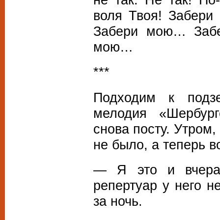
воля Твоя! Забери
Забери мою… Забе
мою…
***
Подходим к подзе
мелодия «Шербургс
снова посту. Утром,
не было, а теперь 
— Я это и вчера
репертуар у него н
за ночь.