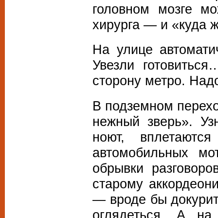
головном мозге мо
хирурга — и «куда 
На улице автомати
Увезли готовитьс
сторону метро. Надо
В подземном перех
нежный зверь». Уз
ноют, вплетаютс
автомобильных мо
обрывки разговоро
старому аккордеон
— вроде бы докурит
оглядеться. А н