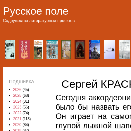
Пе
Русское поле
Содружество литературных проектов
Сергей КРАС
Подшивка
2026
(45)
Сегодня аккордеони
2025
(68)
2024
(31)
было бы назвать ег
2023
(56)
2022
(74)
Он играет на само
2021
(113)
глупой лыжной шапо
2020
(84)
2019
(87)