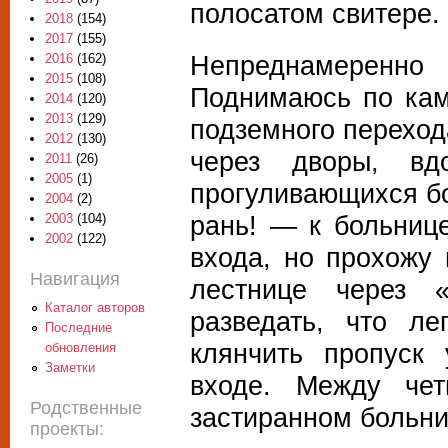
полосатом свитере. 
2018
(154)
2017
(155)
Непреднамеренно 
2016
(162)
2015
(108)
Поднимаюсь по кам
2014
(120)
2013
(129)
подземного переход
2012
(130)
через дворы, вд
2011
(26)
2005
(1)
прогуливающихся бо
2004
(2)
рань! — к больнице
2003
(104)
2002
(122)
входа, но прохожу
Навигация
лестнице через 
Каталог авторов
разведать, что ле
Последние
клянчить пропуск
обновления
Заметки
входе. Между че
Родственные
застиранном больни
проекты: