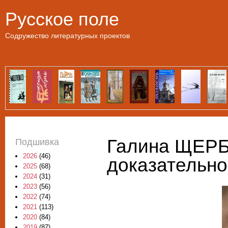
Пе
Русское поле
Содружество литературных проектов
Галина ЩЕРБ
Подшивка
2026
(46)
доказательно
2025
(68)
2024
(31)
2023
(56)
2022
(74)
2021
(113)
2020
(84)
2019
(87)