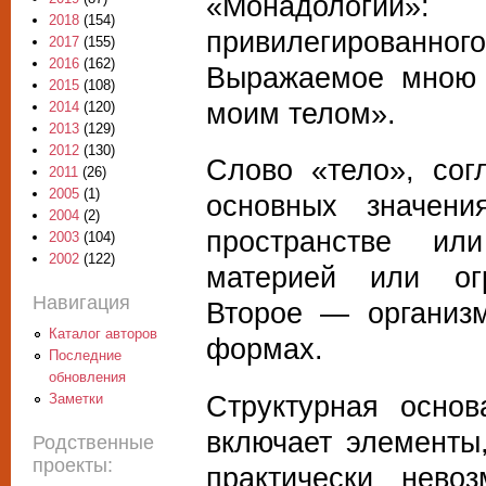
«Монадологии
2018
(154)
привилегированного
2017
(155)
2016
(162)
Выражаемое мною 
2015
(108)
моим телом».
2014
(120)
2013
(129)
2012
(130)
Слово «тело», сог
2011
(26)
2005
(1)
основных значен
2004
(2)
пространстве ил
2003
(104)
2002
(122)
материей или огр
Навигация
Второе — организм
Каталог авторов
формах.
Последние
обновления
Структурная основ
Заметки
включает элементы
Родственные
проекты:
практически нево