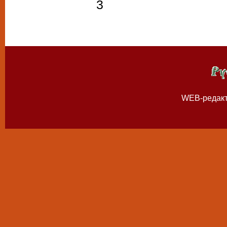
3
WEB-редак