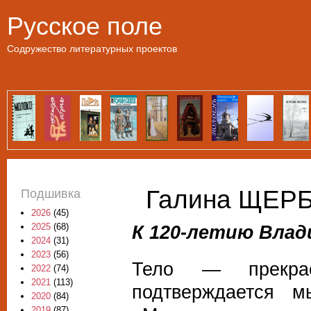
Пе
Русское поле
Содружество литературных проектов
Галина ЩЕРБ
Подшивка
2026
(45)
К 120-летию Влад
2025
(68)
2024
(31)
2023
(56)
Тело — прекрас
2022
(74)
2021
(113)
подтверждается 
2020
(84)
2019
(87)