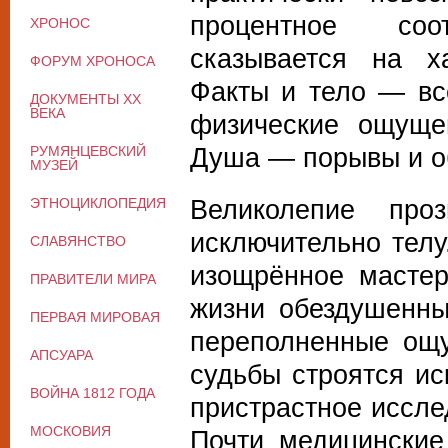
процентное со
ХРОНОС
сказывается на ха
ФОРУМ ХРОНОСА
Факты и тело — всё
ДОКУМЕНТЫ XX
ВЕКА
физические ощуще
Душа — порывы и о
РУМЯНЦЕВСКИЙ
МУЗЕЙ
Великолепие про
ЭТНОЦИКЛОПЕДИЯ
исключительно телу
СЛАВЯНСТВО
изощрённое мастер
ПРАВИТЕЛИ МИРА
жизни обездушенны
ПЕРВАЯ МИРОВАЯ
переполненные ощу
АПСУАРА
судьбы строятся ис
ВОЙНА 1812 ГОДА
пристрастное иссле
МОСКОВИЯ
Почти медицинские