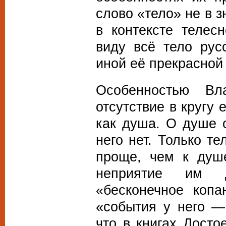
слово «тело» не в 
в контексте телес
виду всё тело рус
иной её прекрасной 
Особенностью Вл
отсутствие в кругу 
как душа. О душе 
него нет. Только т
проще, чем к душе
неприятие им Д
«бесконечное копа
«
события у него
—
что в книгах Досто