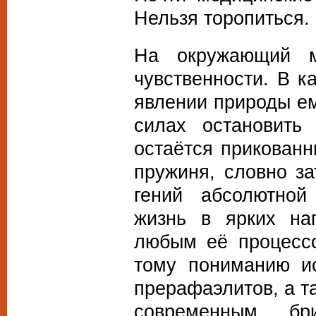
Нельзя торопиться. 
На окружающий м
чувственности. В к
явлении природы ем
силах остановить
остаётся прикован
пружиня, словно з
гений абсолютной
жизнь в ярких на
любым её процессо
тому пониманию ис
прерафаэлитов, а т
современным бр